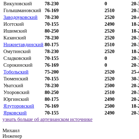
Викуловский
78-230
0
20-
Голышмановский
76-169
2510
20-
Заводоуковский
78-230
2520
20-
Исетский
70-155
2490
18-
Ишимский
80-250
2520
18-
Казанский
78-230
2520
20-
Нижнетавдинский
80-175
2510
20-
Омутинский
78-230
2520
18-
Сладковский
70-155
0
20-
Сорокинский
76-169
0
20-
Тобольский
75-200
2520
25-
Тюменский
70-155
2520
30-
Уватский
78-230
2500
20-
Упоровский
80-250
2510
20-
Юргинский
80-175
2490
20-
Ялуторовский
76-169
2500
18-
Ярковский
70-155
2490
20-
узнать больше об артезианском источнике
Михаил
Инженер