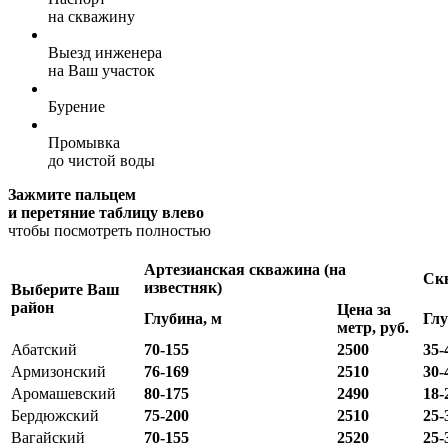
на скважину
Выезд инженера
на Ваш участок
Бурение
Промывка
до чистой воды
Зажмите пальцем
и перетяние таблицу влево
чтобы посмотреть полностью
Артезианская скважина (на
Скв
известняк)
Выберите Ваш
район
Цена за
Глубина, м
Глу
метр, руб.
Абатский
70-155
2500
35-
Армизонский
76-169
2510
30-
Аромашевский
80-175
2490
18-
Бердюжский
75-200
2510
25-
Вагайский
70-155
2520
25-