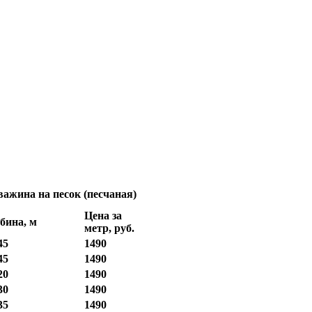
ажина на песок (песчаная)
Цена за
бина, м
метр, руб.
45
1490
45
1490
20
1490
30
1490
35
1490